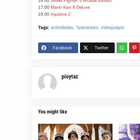
16.00
Street Fighter V Arcade Edition
17.00
Mario Kart 8 Deluxe
18.00
Injustice 2
Tags:
actividades
TalaveraGo
videojuegos
Facebook
Twitter
pioytaz
You might like