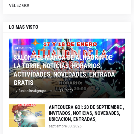
VÉLEZ GO!
LO MAS VISTO
ALHAURIN26
SALON DEL MANGA DE ALHAURIN DE
LA TORRE, NOTICIAS, HORARIOS,
ACTIVIDADES, NOVEDADES, ENTRADA
GRATIS
by
fusionfreakgrupo
-
enero 16, 2026
ANTEQUERA GO!: 20 DE SEPTIEMBRE ,
INVITADOS, NOTICIAS, NOVEDADES,
UBICACION, ENTRADAS,
septiembre 03, 2025