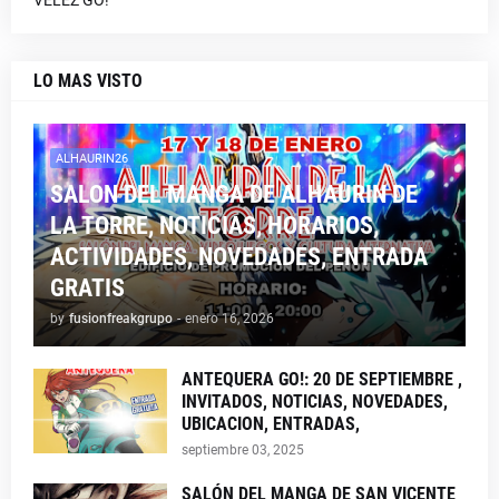
VÉLEZ GO!
LO MAS VISTO
ALHAURIN26
SALON DEL MANGA DE ALHAURIN DE
LA TORRE, NOTICIAS, HORARIOS,
ACTIVIDADES, NOVEDADES, ENTRADA
GRATIS
by
fusionfreakgrupo
-
enero 16, 2026
ANTEQUERA GO!: 20 DE SEPTIEMBRE ,
INVITADOS, NOTICIAS, NOVEDADES,
UBICACION, ENTRADAS,
septiembre 03, 2025
SALÓN DEL MANGA DE SAN VICENTE